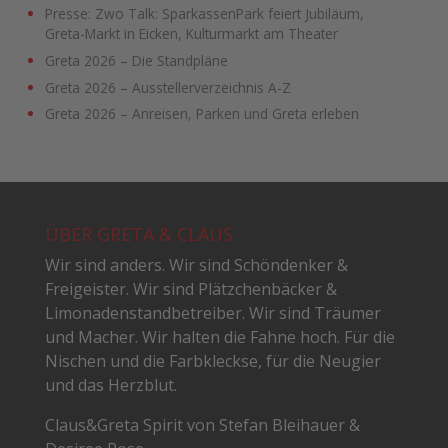
Presse: Zwo Talk: SparkassenPark feiert Jubiläum,
Greta-Markt in Eicken, Kulturmarkt am Theater
Greta 2026 – Die Standpläne
Greta 2026 – Ausstellerverzeichnis A-Z
Greta 2026 – Anreisen, Parken und Greta erleben
ÜBER GRETA & CLAUS
Wir sind anders. Wir sind Schöndenker &
Freigeister. Wir sind Plätzchenbäcker &
Limonadenstandbetreiber. Wir sind Träumer
und Macher. Wir halten die Fahne hoch. Für die
Nischen und die Farbkleckse, für die Neugier
und das Herzblut.
Claus&Greta Spirit von Stefan Bleihauer &