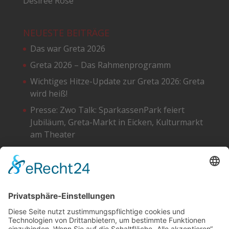
Desiree Rose
NEUESTE BEITRÄGE
Das war Greta 2026
Greta 2026 – Das Rahmenprogramm
Wichtiges Hitze-Update zur Greta 2026: Greta
wird heiß!
Presse: Zwo Talk: SparkassenPark feiert
Jubiläum, Greta-Markt in Eicken, Kulturmarkt
am Theater
Greta 2026 – Die Standpläne
SOCIAL
DATENSCHUTZ
Facebook
Cookie-Einstellungen
Instagram