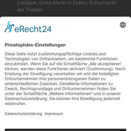
Jubiläum, Greta-Markt in Eicken, Kulturmarkt
am Theater
Greta 2026 – Die Standpläne
SOCIAL
DATENSCHUTZ
Facebook
Cookie-Einstellungen
Instagram
SoundCloud
YouTube
Kontakt
Schlagworte
Impressum