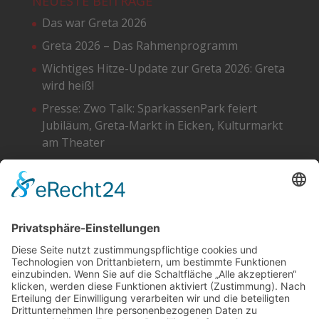
NEUESTE BEITRÄGE
Das war Greta 2026
Greta 2026 – Das Rahmenprogramm
Wichtiges Hitze-Update zur Greta 2026: Greta
wird heiß!
Presse: Zwo Talk: SparkassenPark feiert
Jubiläum, Greta-Markt in Eicken, Kulturmarkt
am Theater
Greta 2026 – Die Standpläne
SOCIAL
DATENSCHUTZ
Facebook
Cookie-Einstellungen
Instagram
SoundCloud
YouTube