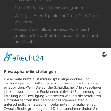
Greta 2026 – Das Rahmenprogramm
Wichtiges Hitze-Update zur Greta 2026: Greta
wird heiß!
Presse: Zwo Talk: SparkassenPark feiert
Jubiläum, Greta-Markt in Eicken, Kulturmarkt
am Theater
Greta 2026 – Die Standpläne
SOCIAL
DATENSCHUTZ
Facebook
Cookie-Einstellungen
Instagram
SoundCloud
YouTube