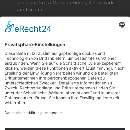
Jubiläum, Greta-Markt in Eicken, Kulturmarkt
am Theater
Greta 2026 – Die Standpläne
SOCIAL
DATENSCHUTZ
Facebook
Cookie-Einstellungen
Instagram
SoundCloud
YouTube
Kontakt
Schlagworte
Impressum