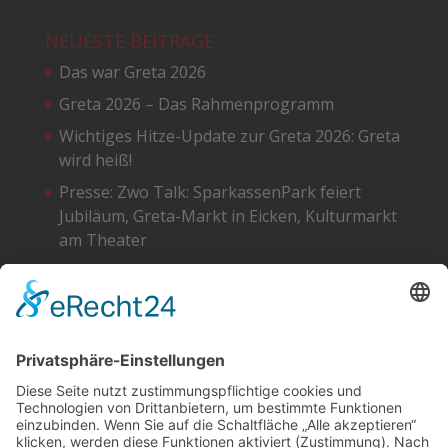
NEUESTE BEITRÄGE
Das war Greta 2026
Greta 2026 – Das Rahmenprogramm
Wichtiges Hitze-Update zur Greta 2026: Greta
wird heiß!
Presse: Zwo Talk: SparkassenPark feiert
Jubiläum, Greta-Markt in Eicken, Kulturmarkt
am Theater
Greta 2026 – Die Standpläne
SOCIAL
DATENSCHUTZ
Facebook
Cookie-Einstellungen
Instagram
SoundCloud