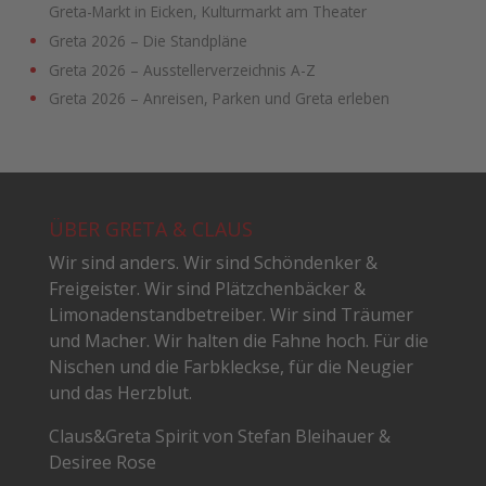
Greta-Markt in Eicken, Kulturmarkt am Theater
Greta 2026 – Die Standpläne
Greta 2026 – Ausstellerverzeichnis A-Z
Greta 2026 – Anreisen, Parken und Greta erleben
ÜBER GRETA & CLAUS
Wir sind anders. Wir sind Schöndenker &
Freigeister. Wir sind Plätzchenbäcker &
Limonadenstandbetreiber. Wir sind Träumer
und Macher. Wir halten die Fahne hoch. Für die
Nischen und die Farbkleckse, für die Neugier
und das Herzblut.
Claus&Greta Spirit von Stefan Bleihauer &
Desiree Rose