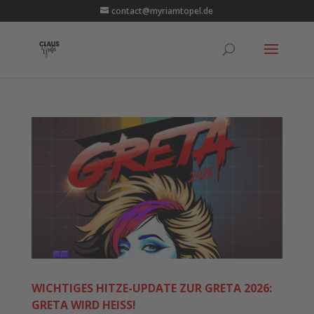
contact@myriamtopel.de
WICHTIGES HITZE-UPDATE ZUR GRETA 2026:
GRETA WIRD HEISS!