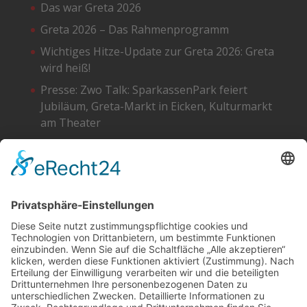
Das war Greta 2026
Greta 2026 – Das Rahmenprogramm
Wichtiges Hitze-Update zur Greta 2026: Greta
wird heiß!
Presse: Zwo Talk: SparkassenPark feiert
Jubiläum, Greta-Markt in Eicken, Kulturmarkt
am Theater
Greta 2026 – Die Standpläne
SOCIAL
DATENSCHUTZ
Facebook
Cookie-Einstellungen
Instagram
SoundCloud
YouTube