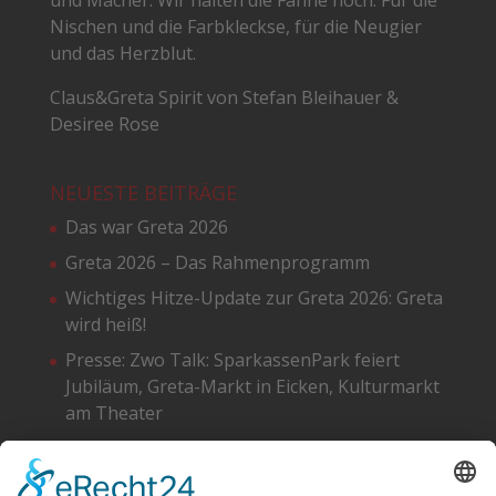
und Macher. Wir halten die Fahne hoch. Für die
Nischen und die Farbkleckse, für die Neugier
und das Herzblut.
Claus&Greta Spirit von Stefan Bleihauer &
Desiree Rose
NEUESTE BEITRÄGE
Das war Greta 2026
Greta 2026 – Das Rahmenprogramm
Wichtiges Hitze-Update zur Greta 2026: Greta
wird heiß!
Presse: Zwo Talk: SparkassenPark feiert
Jubiläum, Greta-Markt in Eicken, Kulturmarkt
am Theater
Greta 2026 – Die Standpläne