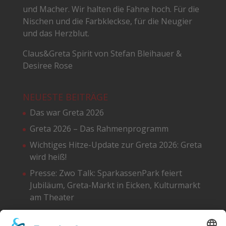
und Macher. Wir halten die Fahne hoch. Für die
Nischen und die Farbkleckse, für die Neugier
und das Herzblut.
Claus&Greta Spirit von Stefan Bleihauer &
Desiree Rose
NEUESTE BEITRÄGE
Das war Greta 2026
Greta 2026 – Das Rahmenprogramm
Wichtiges Hitze-Update zur Greta 2026: Greta
wird heiß!
Presse: Zwo Talk: SparkassenPark feiert
Jubiläum, Greta-Markt in Eicken, Kulturmarkt
am Theater
Greta 2026 – Die Standpläne