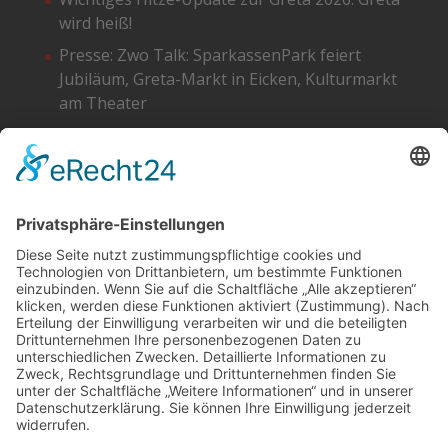
wird heiß!
Presse: Zwo Talk: SparkassenPark feiert
Jubiläum, Greta-Markt in Eicken, Kulturmarkt
am Theater
Greta 2026 – Die Standpläne
SOCIAL
DATENSCHUTZ
Facebook
Cookie-Einstellungen
Instagram
SoundCloud
YouTube