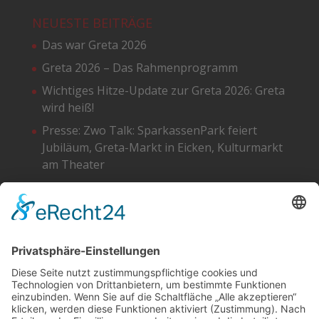
NEUESTE BEITRÄGE
Das war Greta 2026
Greta 2026 – Das Rahmenprogramm
Wichtiges Hitze-Update zur Greta 2026: Greta
wird heiß!
Presse: Zwo Talk: SparkassenPark feiert
Jubiläum, Greta-Markt in Eicken, Kulturmarkt
am Theater
Greta 2026 – Die Standpläne
SOCIAL
DATENSCHUTZ
Facebook
Cookie-Einstellungen
Instagram
SoundCloud