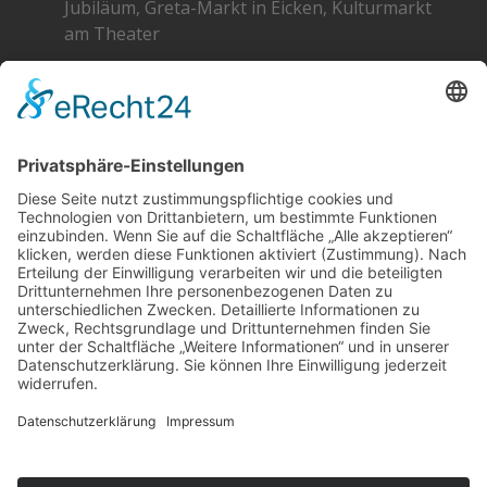
Jubiläum, Greta-Markt in Eicken, Kulturmarkt
am Theater
Greta 2026 – Die Standpläne
SOCIAL
DATENSCHUTZ
Facebook
Cookie-Einstellungen
Instagram
SoundCloud
YouTube
Kontakt
Schlagworte
Impressum