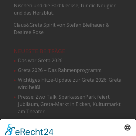
Nischen und die Farbkleckse, für die Neugier
und das Herzblut.
Claus&Greta Spirit von Stefan Bleihauer &
Desiree Rose
NEUESTE BEITRÄGE
Das war Greta 2026
Greta 2026 – Das Rahmenprogramm
Wichtiges Hitze-Update zur Greta 2026: Greta
wird heiß!
Presse: Zwo Talk: SparkassenPark feiert
Jubiläum, Greta-Markt in Eicken, Kulturmarkt
am Theater
Greta 2026 – Die Standpläne