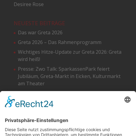
Desiree Rose
NEUESTE BEITRÄGE
Das war Greta 2026
Greta 2026 – Das Rahmenprogramm
Wichtiges Hitze-Update zur Greta 2026: Greta
wird heiß!
Presse: Zwo Talk: SparkassenPark feiert
Jubiläum, Greta-Markt in Eicken, Kulturmarkt
am Theater
Greta 2026 – Die Standpläne
SOCIAL
DATENSCHUTZ
Facebook
Cookie-Einstellungen
Instagram