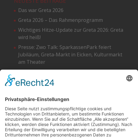
NEUESTE BEITRÄGE
Das war Greta 2026
Greta 2026 – Das Rahmenprogramm
Wichtiges Hitze-Update zur Greta 2026: Greta
wird heiß!
Presse: Zwo Talk: SparkassenPark feiert
Jubiläum, Greta-Markt in Eicken, Kulturmarkt
am Theater
Greta 2026 – Die Standpläne
SOCIAL
DATENSCHUTZ
Facebook
Cookie-Einstellungen
Instagram
SoundCloud
YouTube