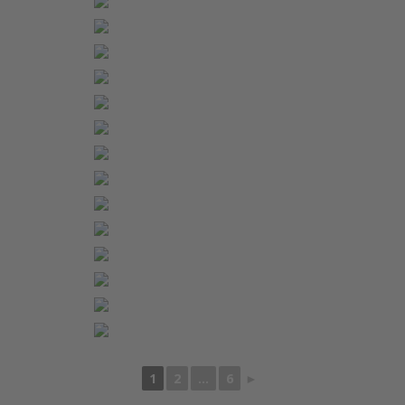
1
2
...
6
►