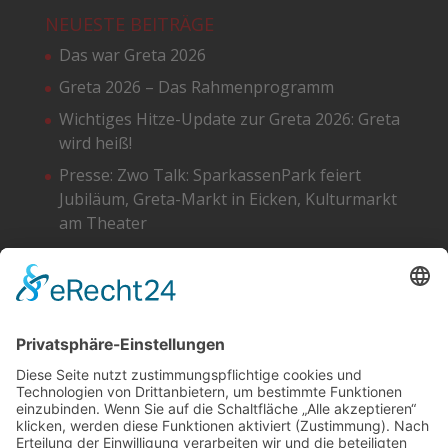
NEUESTE BEITRÄGE
Das war Greta 2026
Greta 2026 – Das Rahmenprogramm
Wichtiges Hitze-Update zur Greta 2026: Greta
wird heiß!
Presse: Zwo Talk: SparkassenPark feiert
Jubiläum, Greta-Markt in Eicken, Kulturmarkt
am Theater
Greta 2026 – Die Standpläne
SOCIAL
DATENSCHUTZ
Facebook
Cookie-Einstellungen
Instagram
SoundCloud