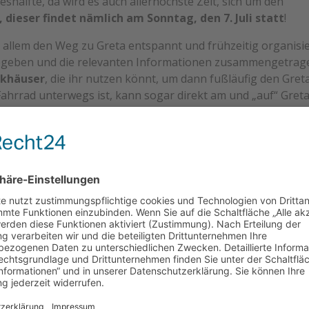
eshälfte, da wird es auch allerhöchste Zeit, sich um den
ieser findet nämlich am Sonntag, den 7. Juli statt
!
 allem den Weg zu Greta entspannt und frühzeitig organisi
gegeben und die relevanten Informationen zusammengetrag
rkhäuser
, die ihr nutzen könnt, um dann fußläufig den Gret
Fahrrad unterwegs ist, kann sogar direkt am und „auf“ Gret
zen.
le konkrete Informationen dazu: