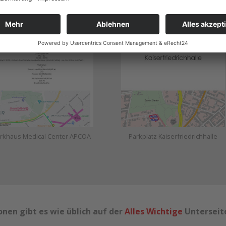
rkplätze Buschallee & Eickener
Fahrradparkplätze
Marktplatz
rkhaus Medical Center APCOA
Parkplatz Kaiserfriedrichhalle
nen gibt es wie üblich auf der
Alles Wichtige
Unterseit