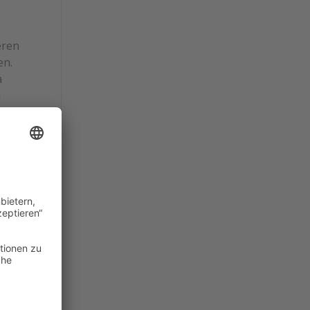
eren
en.
a
a