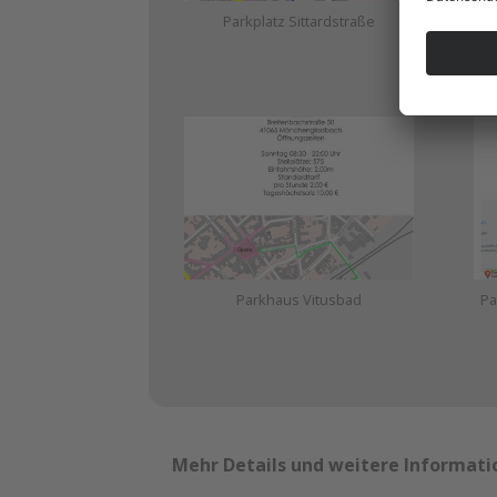
Parkplatz Sittardstraße
Pa
Parkhaus Vitusbad
Pa
Mehr Details und weitere Informatio