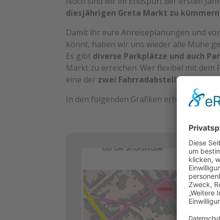
Noch sind wir im Endspurt der ersten Jahr
diesjährigen Greta Markt zu kümmern, d
Damit ihr eure Anreiseplanungen und vor
könnt, haben wir uns wieder alle Mühe 
Es gibt
diverse Parkplätze und auch Pa
Markt zu erreichen. Wer flexibel mit dem 
eine der
zwei Fahrradabstellflächen
nut
In den folgenden Grafiken erhaltet ihr al